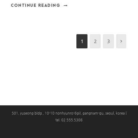
CONTINUE READING
1
2
3
501, yuseong bldg., 10-10 nonhyunro-6gil, gangnam-gu, seoul, korea |
tel. 02.555.5308